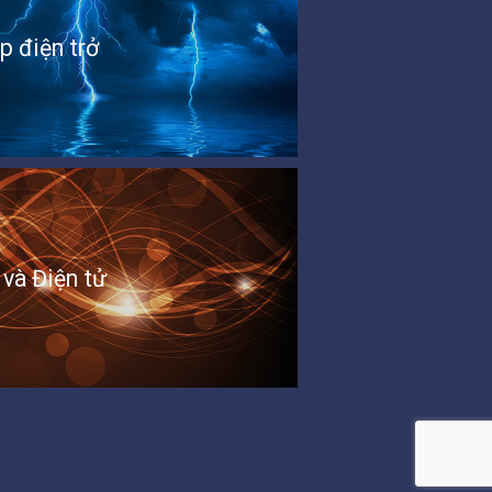
p điện trở
 và Điện tử