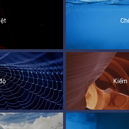
iệt
Ch
độ
Kiểm 