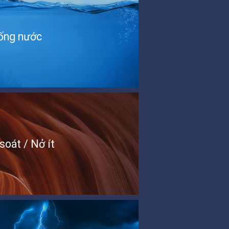
ống nước
soát / Nở ít