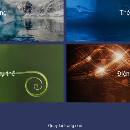
ông
Thé
ụ thể
Điện
Quay lại trang chủ