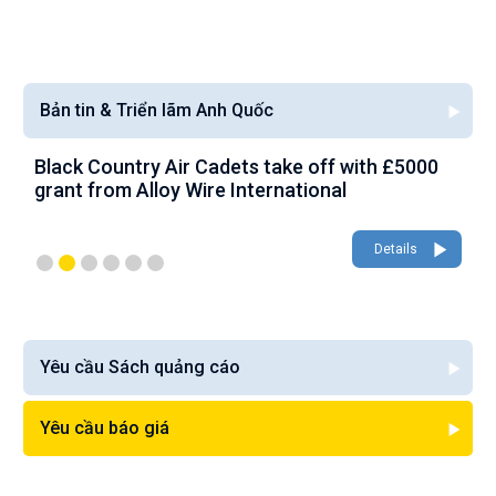
Bản tin & Triển lãm Anh Quốc
Black Country Air Cadets take off with £5000
A
grant from Alloy Wire International
g
Details
Yêu cầu Sách quảng cáo
Yêu cầu báo giá