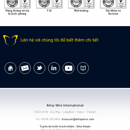
Liên hệ với chúng tôi để biết thêm chi tiết
Alloy Wire International
1002 HH1B – Gia Thuy – Long Bien – Hanoi – Vietnam
Tel: +84 98 330 9484 |
trieuson@alloywire.com
Tuyên bố miễn trách nhiệm
|
Điều khoản
Bản quyền © 2026 Alloy Wire International