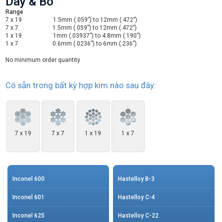
Dây & Bó
Range
7 x 19 1.5mm (.059”) to 12mm (.472”)
7 x 7 1.5mm (.059”) to 12mm (.472”)
1 x 19 1mm (.03937”) to 4.8mm (.190”)
1 x 7 0.6mm (.0236”) to 6mm (.236”)
No minimum order quantity
Có sẵn trong bất kỳ hợp kim nào sau đây:
7 x 19
7 x 7
1 x 19
1 x 7
Inconel 600
Hastelloy B-3
Inconel 601
Hastelloy C-4
Inconel 625
Hastelloy C-22