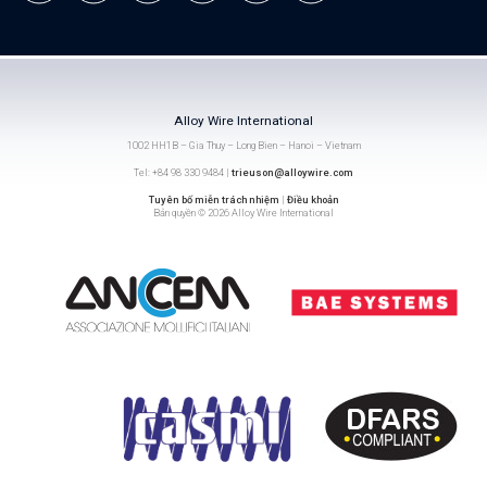
Alloy Wire International
1002 HH1B – Gia Thuy – Long Bien – Hanoi – Vietnam
Tel: +84 98 330 9484 |
trieuson@alloywire.com
Tuyên bố miễn trách nhiệm
|
Điều khoản
Bản quyền © 2026 Alloy Wire International