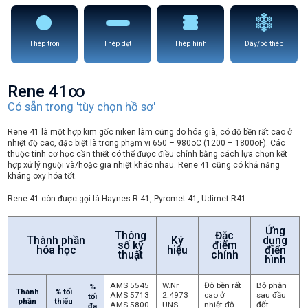
Thép tròn
Thép dẹt
Thép hình
Dây/bó thép
Rene 41∞
Có sẵn trong 'tùy chọn hồ sơ'
Rene 41 là một hợp kim gốc niken làm cứng do hóa già, có độ bền rất cao ở
nhiệt độ cao, đặc biệt là trong phạm vi 650 – 980oC (1200 – 1800oF). Các
thuộc tính cơ học cần thiết có thể được điều chỉnh bằng cách lựa chọn kết
hợp xử lý nguội và/hoặc gia nhiệt khác nhau. Rene 41 cũng có khả năng
kháng oxy hóa tốt.
Rene 41 còn được gọi là Haynes R-41, Pyromet 41, Udimet R41.
Ứng
Thông
Đặc
Thành phần
Ký
dụng
số kỹ
điểm
hóa học
hiệu
điển
thuật
chính
hình
AMS 5545
W.Nr
Độ bền rất
Bộ phận
%
Thành
% tối
AMS 5713
2.4973
cao ở
sau đầu
tối
phần
thiểu
AMS 5800
UNS
nhiệt độ
đốt
đa