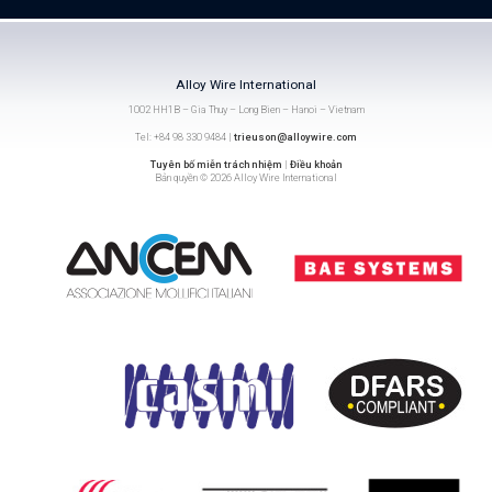
Alloy Wire International
1002 HH1B – Gia Thuy – Long Bien – Hanoi – Vietnam
Tel: +84 98 330 9484 |
trieuson@alloywire.com
Tuyên bố miễn trách nhiệm
|
Điều khoản
Bản quyền © 2026 Alloy Wire International