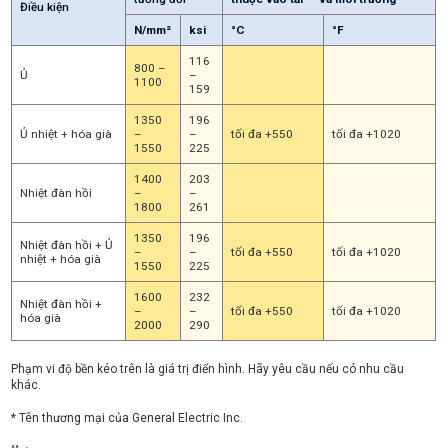
Điều kiện
N/mm²
ksi
°C
°F
116
800 –
Ủ
–
1100
159
1350
196
Ủ nhiệt + hóa già
–
–
tối đa +550
tối đa +1020
1550
225
1400
203
Nhiệt đàn hồi
–
–
1800
261
1350
196
Nhiệt đàn hồi + Ủ
–
–
tối đa +550
tối đa +1020
nhiệt + hóa già
1550
225
1600
232
Nhiệt đàn hồi +
–
–
tối đa +550
tối đa +1020
hóa già
2000
290
Phạm vi độ bền kéo trên là giá trị điển hình. Hãy yêu cầu nếu có nhu cầu
khác.
* Tên thương mại của General Electric Inc.