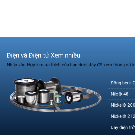
Điện và Điện tử Xem nhiều
Nhấp vào Hợp kim ưa thích của bạn dưới đây để xem thông số k
Đồng berili
Nilo® 48
Nickel® 20
Nickel® 21
Dây điện tr