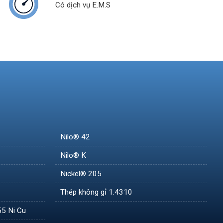
Có dịch vụ E.M.S
Nilo® 42
Nilo® K
Nickel® 205
Thép không gỉ 1.4310
55 Ni Cu