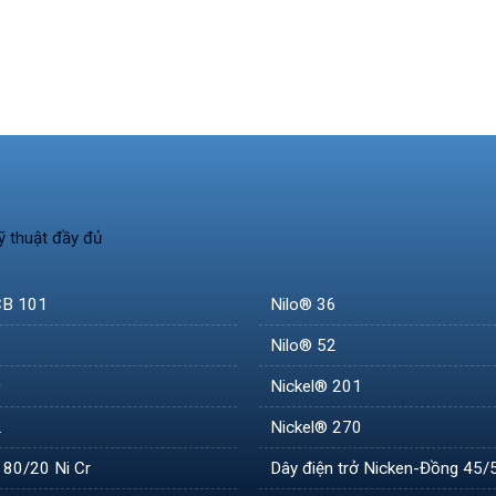
ỹ thuật đầy đủ
 CB 101
Nilo® 36
Nilo® 52
0
Nickel® 201
2
Nickel® 270
ở 80/20 Ni Cr
Dây điện trở Nicken-Đồng 45/