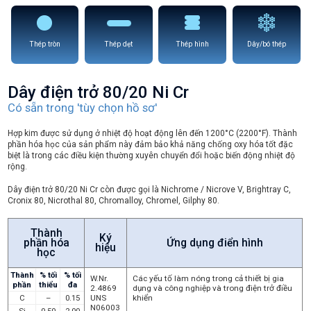
Thép tròn
Thép dẹt
Thép hình
Dây/bó thép
Dây điện trở 80/20 Ni Cr
Có sẵn trong 'tùy chọn hồ sơ'
Hợp kim được sử dụng ở nhiệt độ hoạt động lên đến 1200°C (2200°F). Thành
phần hóa học của sản phẩm này đảm bảo khả năng chống oxy hóa tốt đặc
biệt là trong các điều kiện thường xuyên chuyển đổi hoặc biến động nhiệt độ
rộng.
Dây điện trở 80/20 Ni Cr còn được gọi là Nichrome / Nicrove V, Brightray C,
Cronix 80, Nicrothal 80, Chromalloy, Chromel, Gilphy 80.
Thành
Ký
phần hóa
Ứng dụng điển hình
hiệu
học
Thành
% tối
% tối
W.Nr.
Các yếu tố làm nóng trong cả thiết bị gia
phần
thiểu
đa
2.4869
dụng và công nghiệp và trong điện trở điều
C
–
0.15
UNS
khiển
N06003
Si
0.50
2.00