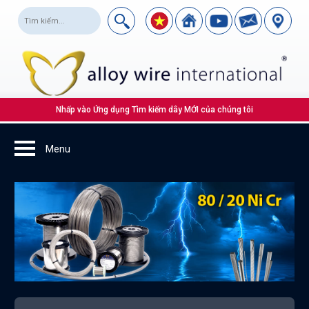
Nhấp vào Ứng dụng Tìm kiếm dây MỚI của chúng tôi