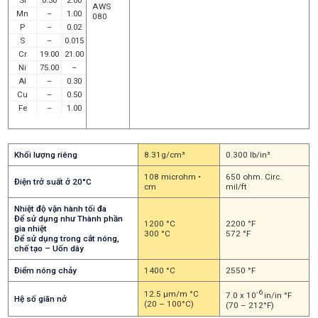
AWS
Mn
–
1.00
080
P
–
0.02
S
–
0.015
Cr
19.00
21.00
Ni
75.00
–
Al
–
0.30
Cu
–
0.50
Fe
–
1.00
Khối lượng riêng
8.31g/cm³
0.300 lb/in³
108 microhm •
650 ohm. Circ.
Điện trở suất ở 20°C
cm
mil/ft
Nhiệt độ vận hành tối đa
Để sử dụng như Thành phần
1200 °C
2200 °F
gia nhiệt
300 °C
572 °F
Để sử dụng trong cắt nóng,
chế tạo – Uốn dây
Điểm nóng chảy
1400 °C
2550 °F
-6
12.5 µm/m °C
7.0 x 10
in/in °F
Hệ số giãn nở
(20 – 100°C)
(70 – 212°F)