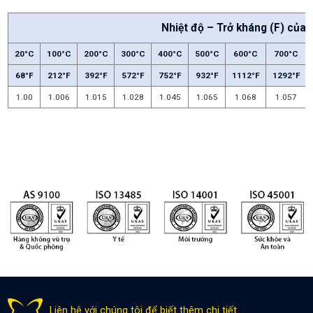
Nhiệt độ – Trở kháng (F) của 
20°C
100°C
200°C
300°C
400°C
500°C
600°C
700°C
68°F
212°F
392°F
572°F
752°F
932°F
1112°F
1292°F
1.00
1.006
1.015
1.028
1.045
1.065
1.068
1.057
Liên hệ với chúng tôi để biết thêm chi tiết