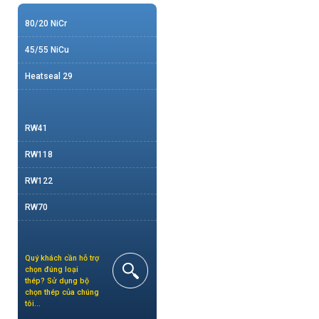
80/20 NiCr
45/55 NiCu
Heatseal 29
RW41
RW118
RW122
RW70
Quý khách cần hỗ trợ
chọn đúng loại
thép? Sử dụng bộ
chọn thép của chúng
tôi…