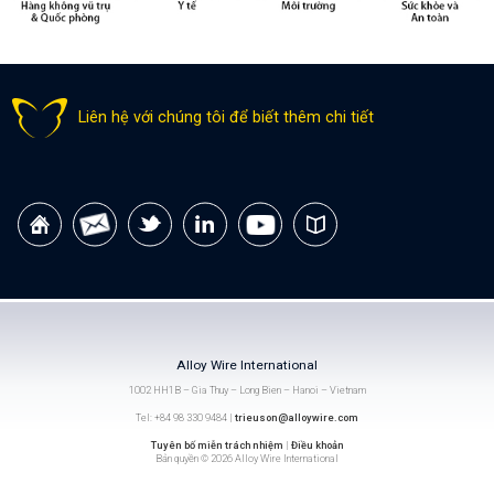
Liên hệ với chúng tôi để biết thêm chi tiết
Alloy Wire International
1002 HH1B – Gia Thuy – Long Bien – Hanoi – Vietnam
Tel: +84 98 330 9484 |
trieuson@alloywire.com
Tuyên bố miễn trách nhiệm
|
Điều khoản
Bản quyền © 2026 Alloy Wire International