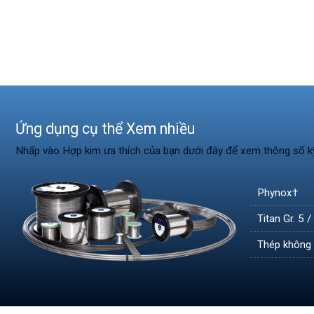
Ứng dụng cụ thể Xem nhiều
Nhấp vào Hợp kim ưa thích của bạn dưới đây để xem thông số k
Phynox†
Titan Gr. 5 
Thép không