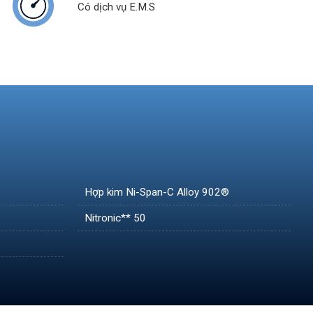
Có dịch vụ E.M.S
Hợp kim Ni-Span-C Alloy 902®
Nitronic** 50