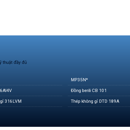
ỹ thuật đầy đủ
MP35N*
/ 6Al4V
Đồng berili CB 101
 gỉ 316LVM
Thép không gỉ DTD 189A