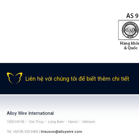
Liên hệ với chúng tôi để biết thêm chi tiết
Alloy Wire International
1002 HH1B – Gia Thuy – Long Bien – Hanoi – Vietnam
Tel: +84 98 330 9484 |
trieuson@alloywire.com