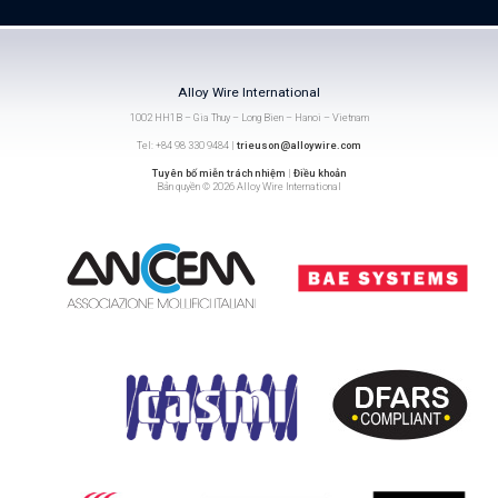
Alloy Wire International
1002 HH1B – Gia Thuy – Long Bien – Hanoi – Vietnam
Tel: +84 98 330 9484 |
trieuson@alloywire.com
Tuyên bố miễn trách nhiệm
|
Điều khoản
Bản quyền © 2026 Alloy Wire International