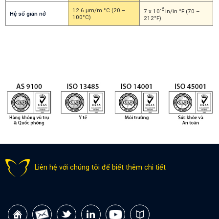
-6
12.6 µm/m °C (20 –
7 x 10
in/in °F (70 –
Hệ số giãn nở
100°C)
212°F)
Liên hệ với chúng tôi để biết thêm chi tiết