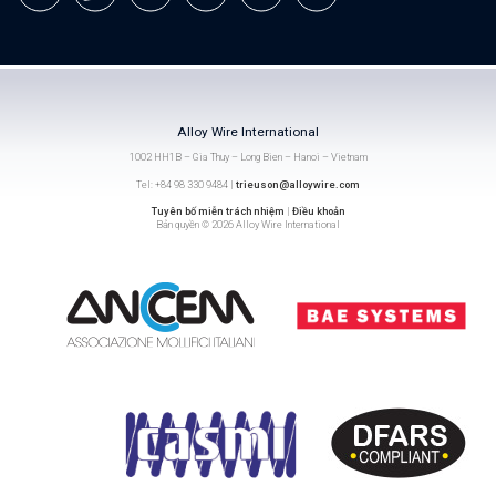
Alloy Wire International
1002 HH1B – Gia Thuy – Long Bien – Hanoi – Vietnam
Tel: +84 98 330 9484 |
trieuson@alloywire.com
Tuyên bố miễn trách nhiệm
|
Điều khoản
Bản quyền © 2026 Alloy Wire International