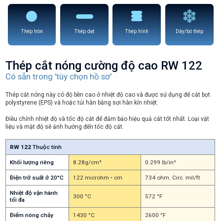
Thép tròn
Thép dẹt
Thép hình
Dây/bó thép
Thép cắt nóng cường độ cao RW 122
Có sẵn trong 'tùy chọn hồ sơ'
Thép cắt nóng này có độ bền cao ở nhiệt độ cao và được sử dụng để cắt bọt
polystyrene (EPS) và hoặc túi hàn bằng sợi hàn kín nhiệt.
Điều chỉnh nhiệt độ và tốc độ cắt để đảm bảo hiệu quả cắt tốt nhất. Loại vật
liệu và mật độ sẽ ảnh hưởng đến tốc độ cắt.
RW 122
Thuộc tính
Khối lượng riêng
8.28g/cm³
0.299 lb/in²
Điện trở suất ở 20°C
122 microhm • cm
734 ohm. Circ. mil/ft
Nhiệt độ vận hành
300 °C
572 °F
tối đa
Điểm nóng chảy
1430 °C
2600 °F