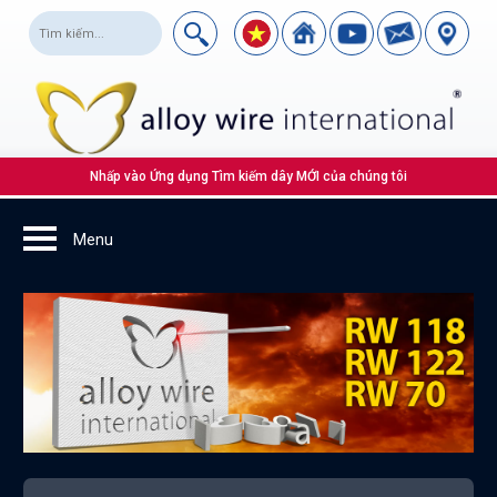
Nhấp vào Ứng dụng Tìm kiếm dây MỚI của chúng tôi