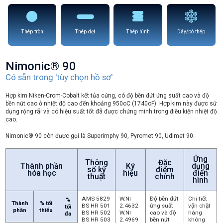
Thép tròn
Thép dẹt
Thép hình
Dây/bó thép
Nimonic® 90
Có sẵn trong 'tùy chọn hồ sơ'
Hợp kim Niken-Crom-Cobalt kết tủa cứng, có độ bền đứt ứng suất cao và độ
bền nứt cao ở nhiệt độ cao đến khoảng 950oC (1740oF). Hợp kim này được sử
dụng rộng rãi và có hiệu suất tốt đã được chứng minh trong điều kiện nhiệt độ
cao.
Nimonic® 90 còn được gọi là Superimphy 90, Pyromet 90, Udimet 90.
Ứng
Thông
Đặc
Thành phần
Ký
dụng
số kỹ
điểm
hóa học
hiệu
điển
thuật
chính
hình
AMS 5829
W.Nr
Độ bền đứt
Chi tiết
%
Thành
% tối
BS HR 501
2.4632
ứng suất
vặn chặt
tối
phần
thiểu
BS HR 502
W.Nr
cao và độ
hàng
đa
BS HR 503
2.4969
bền nứt
không