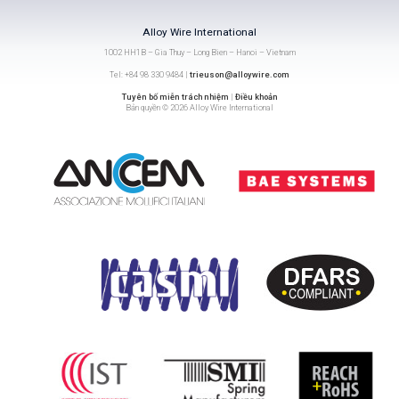
Alloy Wire International
1002 HH1B – Gia Thuy – Long Bien – Hanoi – Vietnam
Tel: +84 98 330 9484 |
trieuson@alloywire.com
Tuyên bố miễn trách nhiệm
|
Điều khoản
Bản quyền © 2026 Alloy Wire International