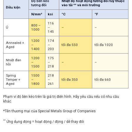
Độ bền kéo
Nhiệt độ hoạt động tương đối tùy thuộc
tương đối
vào tải ^^ và môi trường
Điều kiện
N/mm²
ksi
°C
°F
116
800 –
Ủ
–
–
–
1000
145
1200
174
Annealed +
–
–
tối đa 550
tối đa 1020
Aged
1400
203
1200
175
Nhiệt đàn
–
–
–
–
hồi
1500
218
Spring
1500
218
Temper +
–
–
tối đa 350
tối đa 660
Aged
1800
261
Phạm vi độ bền kéo trên là giá trị điển hình. Hãy yêu cầu nếu có nhu cầu
khác.
*Tên thương mại của Special Metals Group of Companies
^^
Ứng dụng động = hoạt động / động / dễ thay đổi