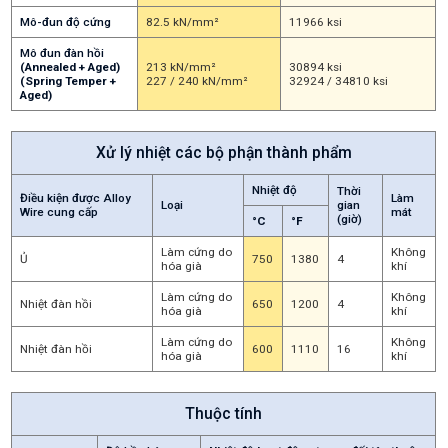
Mô-đun độ cứng
82.5 kN/mm²
11966 ksi
Mô đun đàn hồi
(Annealed + Aged)
213 kN/mm²
30894 ksi
(Spring Temper +
227 / 240 kN/mm²
32924 / 34810 ksi
Aged)
Xử lý nhiệt các bộ phận thành phẩm
Nhiệt độ
Thời
Điều kiện được Alloy
Làm
Loại
gian
Wire cung cấp
mát
(giờ)
°C
°F
Làm cứng do
Không
Ủ
750
1380
4
hóa già
khí
Làm cứng do
Không
Nhiệt đàn hồi
650
1200
4
hóa già
khí
Làm cứng do
Không
Nhiệt đàn hồi
600
1110
16
hóa già
khí
Thuộc tính