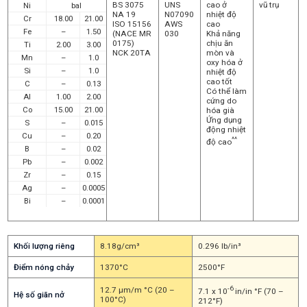
BS 3075
UNS
cao ở
vũ trụ
Ni
bal
NA 19
N07090
nhiệt độ
Cr
18.00
21.00
ISO 15156
AWS
cao
Fe
–
1.50
(NACE MR
030
Khả năng
0175)
chịu ăn
Ti
2.00
3.00
NCK 20TA
mòn và
Mn
–
1.0
oxy hóa ở
Si
–
1.0
nhiệt độ
cao tốt
C
–
0.13
Có thể làm
Al
1.00
2.00
cứng do
Co
15.00
21.00
hóa già
Ứng dụng
S
–
0.015
động nhiệt
Cu
–
0.20
^^
độ cao
B
–
0.02
Pb
–
0.002
Zr
–
0.15
Ag
–
0.0005
Bi
–
0.0001
Khối lượng riêng
8.18g/cm³
0.296 lb/in³
Điểm nóng chảy
1370°C
2500°F
-6
12.7 μm/m °C (20 –
7.1 x 10
in/in °F (70 –
Hệ số giãn nở
100°C)
212°F)