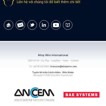
Liên hệ với chúng tôi để biết thêm chi tiết
Alloy Wire International
1002 HH1B – Gia Thuy – Long Bien – Hanoi – Vietnam
Tel: +84 98 330 9484 |
trieuson@alloywire.com
Tuyên bố miễn trách nhiệm
|
Điều khoản
Bản quyền © 2026 Alloy Wire International