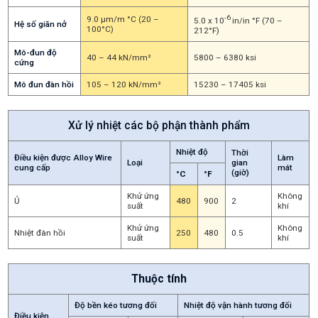
-6
9.0 μm/m °C (20 –
5.0 x 10
in/in °F (70 –
Hệ số giãn nở
100°C)
212°F)
Mô-đun độ
40 – 44 kN/mm²
5800 – 6380 ksi
cứng
Mô đun đàn hồi
105 – 120 kN/mm²
15230 – 17405 ksi
Xử lý nhiệt các bộ phận thành phẩm
Nhiệt độ
Thời
Điều kiện được Alloy Wire
Làm
Loại
gian
cung cấp
mát
(giờ)
°C
°F
Khử ứng
Không
Ủ
480
900
2
suất
khí
Khử ứng
Không
Nhiệt đàn hồi
250
480
0.5
suất
khí
Thuộc tính
Độ bền kéo tương đối
Nhiệt độ vận hành tương đối
Điều kiện