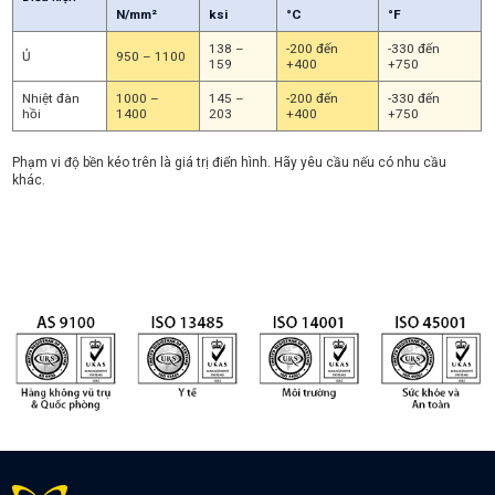
N/mm²
ksi
°C
°F
138 –
-200 đến
-330 đến
Ủ
950 – 1100
159
+400
+750
Nhiệt đàn
1000 –
145 –
-200 đến
-330 đến
hồi
1400
203
+400
+750
Phạm vi độ bền kéo trên là giá trị điển hình. Hãy yêu cầu nếu có nhu cầu
khác.