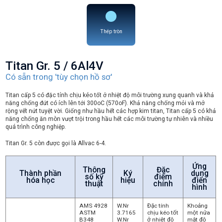
Thép tròn
Titan Gr. 5 / 6Al4V
Có sẵn trong 'tùy chọn hồ sơ'
Titan cấp 5 có đặc tính chịu kéo tốt ở nhiệt độ môi trường xung quanh và khả
năng chống đứt có ích lên tới 300oC (570oF). Khả năng chống mỏi và mở
rộng vết nứt tuyệt vời. Giống như hầu hết các hợp kim titan, Titan cấp 5 có khả
năng chống ăn mòn vượt trội trong hầu hết các môi trường tự nhiên và nhiều
quá trình công nghiệp.
Titan Gr. 5 còn được gọi là Allvac 6-4.
Ứng
Thông
Đặc
Thành phần
Ký
dụng
số kỹ
điểm
hóa học
hiệu
điển
thuật
chính
hình
AMS 4928
W.Nr
Đặc tính
Khoảng
ASTM
3.7165
chịu kéo tốt
một nửa
B348
W.Nr
ở nhiệt độ
mật độ