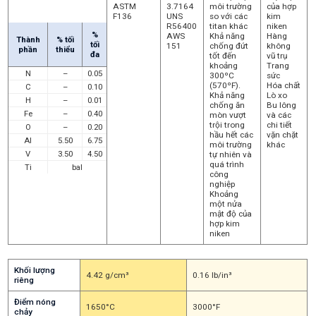
ASTM
3.7164
môi trường
của hợp
F136
UNS
so với các
kim
R56400
titan khác
niken
%
AWS
Khả năng
Hàng
Thành
% tối
tối
151
chống đứt
không
phần
thiểu
đa
tốt đến
vũ trụ
khoảng
Trang
N
–
0.05
300ºC
sức
(570ºF).
Hóa chất
C
–
0.10
Khả năng
Lò xo
H
–
0.01
chống ăn
Bu lông
Fe
–
0.40
mòn vượt
và các
trội trong
chi tiết
O
–
0.20
hầu hết các
vặn chặt
Al
5.50
6.75
môi trường
khác
V
3.50
4.50
tự nhiên và
quá trình
Ti
bal
công
nghiệp
Khoảng
một nửa
mật độ của
hợp kim
niken
Khối lượng
4.42 g/cm³
0.16 lb/in³
riêng
Điểm nóng
1650°C
3000°F
chảy