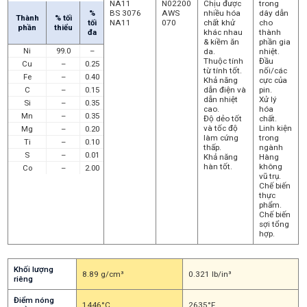
NA11
N02200
Chịu được
trong
%
BS 3076
AWS
nhiều hóa
dây dẫn
Thành
% tối
tối
NA11
070
chất khử
cho
phần
thiểu
đa
khác nhau
thành
& kiềm ăn
phần gia
Ni
99.0
–
da.
nhiệt.
Thuộc tính
Đầu
Cu
–
0.25
từ tính tốt.
nối/các
Fe
–
0.40
Khả năng
cực của
C
–
0.15
dẫn điện và
pin.
dẫn nhiệt
Xử lý
Si
–
0.35
cao.
hóa
Mn
–
0.35
Độ dẻo tốt
chất.
và tốc độ
Linh kiện
Mg
–
0.20
làm cứng
trong
Ti
–
0.10
thấp.
ngành
S
–
0.01
Khả năng
Hàng
hàn tốt.
không
Co
–
2.00
vũ trụ.
Chế biến
thực
phẩm.
Chế biến
sợi tổng
hợp.
Khối lượng
8.89 g/cm³
0.321 lb/in³
riêng
Điểm nóng
1446°C
2635°F