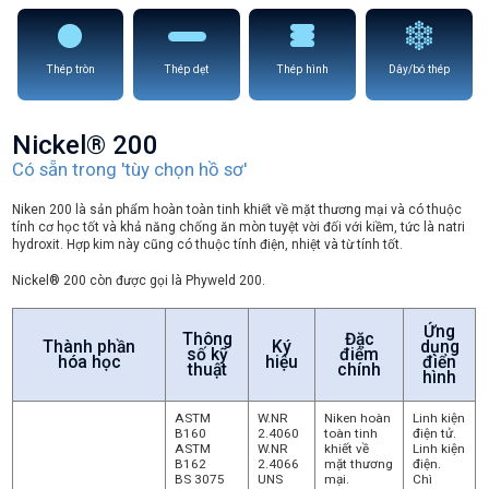
Thép tròn
Thép dẹt
Thép hình
Dây/bó thép
Nickel® 200
Có sẵn trong 'tùy chọn hồ sơ'
Niken 200 là sản phẩm hoàn toàn tinh khiết về mặt thương mại và có thuộc
tính cơ học tốt và khả năng chống ăn mòn tuyệt vời đối với kiềm, tức là natri
hydroxit. Hợp kim này cũng có thuộc tính điện, nhiệt và từ tính tốt.
Nickel® 200 còn được gọi là Phyweld 200.
Ứng
Thông
Đặc
Thành phần
Ký
dụng
số kỹ
điểm
hóa học
hiệu
điển
thuật
chính
hình
ASTM
W.NR
Niken hoàn
Linh kiện
B160
2.4060
toàn tinh
điện tử.
ASTM
W.NR
khiết về
Linh kiện
B162
2.4066
mặt thương
điện.
BS 3075
UNS
mại.
Chì