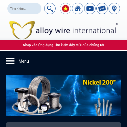
Nhấp vào Ứng dụng Tìm kiếm dây MỚI của chúng tôi