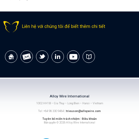
Liên hệ với chúng tôi để biết thêm chi tiết
Alloy Wire International
1002 HH1B – Gia Thuy – Long Bien – Hanoi – Vietnam
Tel: +84 98 330 9484 |
trieuson@alloywire.com
Tuyên bố miễn trách nhiệm
|
Điều khoản
Bản quyền © 2026 Alloy Wire International