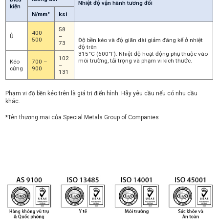
Nhiệt độ vận hành tương đối
kiện
N/mm²
ksi
58
400 –
Ủ
–
500
Độ bền kéo và độ giãn dài giảm đáng kể ở nhiệt
73
độ trên
315°C (600°F). Nhiệt độ hoạt động phụ thuộc vào
102
môi trường, tải trọng và phạm vi kích thước.
Kéo
700 –
–
cứng
900
131
Phạm vi độ bền kéo trên là giá trị điển hình. Hãy yêu cầu nếu có nhu cầu
khác.
*Tên thương mại của Special Metals Group of Companies