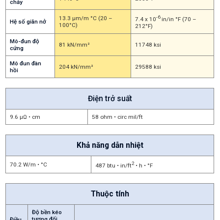
chảy
-6
13.3 μm/m °C (20 –
7.4 x 10
in/in °F (70 –
Hệ số giãn nở
100°C)
212°F)
Mô-đun độ
81 kN/mm²
11748 ksi
cứng
Mô đun đàn
204 kN/mm²
29588 ksi
hồi
Điện trở suất
9.6 μΩ • cm
58 ohm • circ mil/ft
Khả năng dẫn nhiệt
2
70.2 W/m • °C
487 btu • in/ft
• h • °F
Thuộc tính
Độ bền kéo
tương đối
Điều