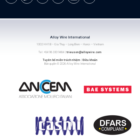
Alloy Wire International
1002 HH1B – Gia Thuy – Long Bien – Hanoi – Vietnam
Tel: +84 98 330 9484 |
trieuson@alloywire.com
Tuyên bố miễn trách nhiệm
|
Điều khoản
Bản quyền © 2026 Alloy Wire International