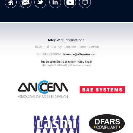
Alloy Wire International
1002 HH1B – Gia Thuy – Long Bien – Hanoi – Vietnam
Tel: +84 98 330 9484 |
trieuson@alloywire.com
Tuyên bố miễn trách nhiệm
|
Điều khoản
Bản quyền © 2026 Alloy Wire International