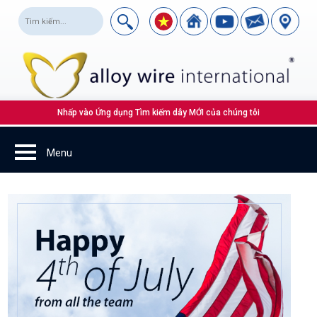
Nhấp vào Ứng dụng Tìm kiếm dây MỚI của chúng tôi