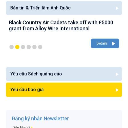
Bản tin & Triển lãm Anh Quốc
Black Country Air Cadets take off with £5000
A
grant from Alloy Wire International
g
Details
Yêu cầu Sách quảng cáo
Yêu cầu báo giá
Đăng ký nhận Newsletter