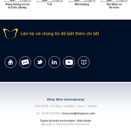
Liên hệ với chúng tôi để biết thêm chi tiết
Alloy Wire International
1002 HH1B – Gia Thuy – Long Bien – Hanoi – Vietnam
Tel: +84 98 330 9484 |
trieuson@alloywire.com
Tuyên bố miễn trách nhiệm
|
Điều khoản
Bản quyền © 2026 Alloy Wire International