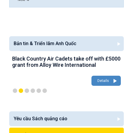
Bản tin & Triển lãm Anh Quốc
ith £5000
AWI look to capitalise on £150,000
aerospace growth with Farnborough
appearance
Details
Details
Yêu cầu Sách quảng cáo