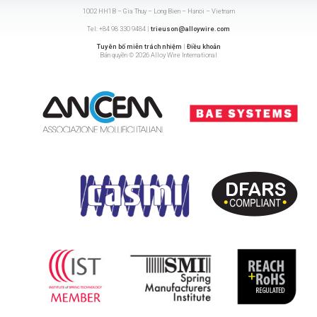
1002 HH1B – Gia Thuy – Long Bien – Hanoi – Vietnam
Tel: +84 98 330 9484 |
trieuson@alloywire.com
Tuyên bố miễn trách nhiệm
|
Điều khoản
Bản quyền © 2026 Alloy Wire International